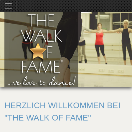
HERZLICH WILLKOMMEN BEI
"THE WALK OF FAME"