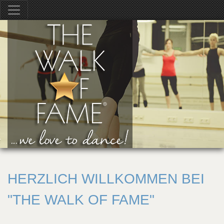
HERZLICH WILLKOMMEN BEI
"THE WALK OF FAME"