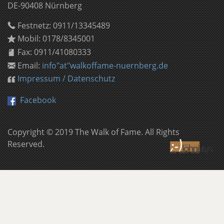
DE-90408 Nürnberg
Festnetz:
0911/13345489
Mobil:
0178/8345001
Fax:
0911/41080333
Email:
info"at"walkoffame-nuernberg.de
Impressum / Datenschutz
Facebook
Copyright © 2019 The Walk of Fame. All Rights
Reserved.